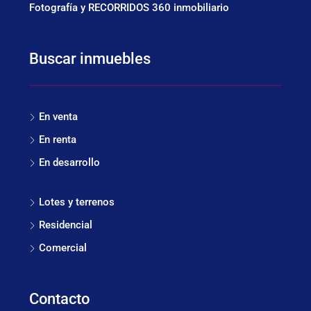
Fotografía y RECORRIDOS 360 inmobiliario
Buscar inmuebles
En venta
En renta
En desarrollo
Lotes y terrenos
Residencial
Comercial
Contacto