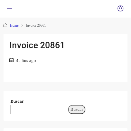
Home
Invoice 20861
Invoice 20861
4 años ago
Buscar
Buscar