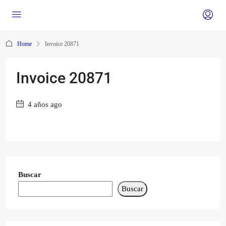
Home
Invoice 20871
Invoice 20871
4 años ago
Buscar
Buscar