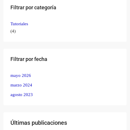
Filtrar por categoría
Tutoriales
(4)
Filtrar por fecha
mayo 2026
marzo 2024
agosto 2023
Últimas publicaciones