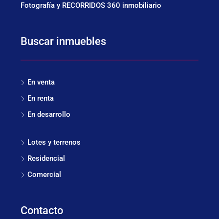
Fotografía y RECORRIDOS 360 inmobiliario
Buscar inmuebles
En venta
En renta
En desarrollo
Lotes y terrenos
Residencial
Comercial
Contacto