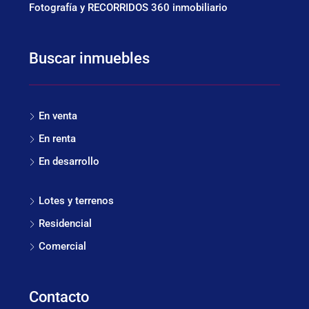
Fotografía y RECORRIDOS 360 inmobiliario
Buscar inmuebles
En venta
En renta
En desarrollo
Lotes y terrenos
Residencial
Comercial
Contacto