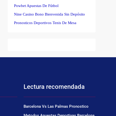
Powbet Apuestas De Fútbol
Nine Casino Bono Bienvenida Sin Depósito
Pronosticos Deportivos Tenis De Mesa
Lectura recomendada
Barcelona Vs Las Palmas Pronostico
Metodos Apuestas Deportivas Barcelona