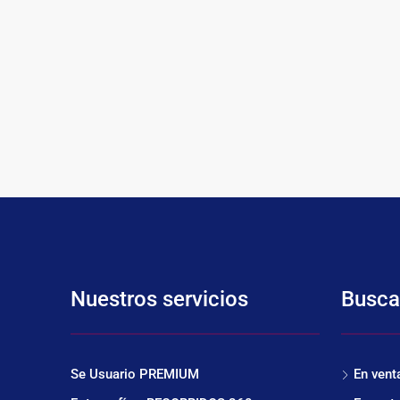
Nuestros servicios
Busca
Se Usuario PREMIUM
En vent