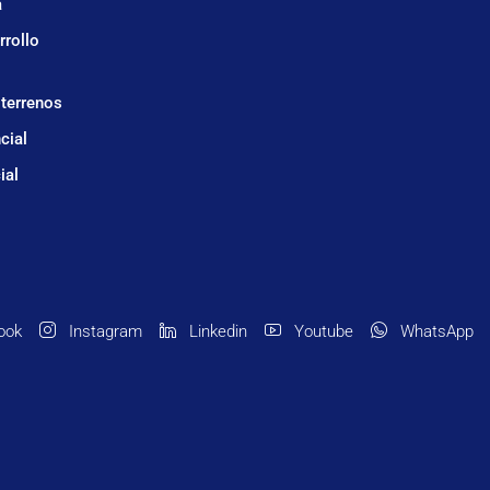
a
rrollo
 terrenos
cial
ial
ook
Instagram
Linkedin
Youtube
WhatsApp