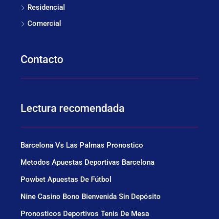
Residencial
Comercial
Contacto
Lectura recomendada
Barcelona Vs Las Palmas Pronostico
Metodos Apuestas Deportivas Barcelona
Powbet Apuestas De Fútbol
Nine Casino Bono Bienvenida Sin Depósito
Pronosticos Deportivos Tenis De Mesa