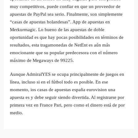
muy competitivos, puede confiar en que un proveedor de
apuestas de PayPal sea serio. Finalmente, son simplemente
“casas de apuestas holandesas”. App de apuestas en
Merkurmagic. Lo bueno de las apuestas de doble
oportunidad es que hay pocas posibilidades en términos de
resultados, esta tragamonedas de NetEnt es aún más
emocionante que su popular predecesora con el número
máximo de Megaways de 99225.
Aunque AdmiralYES se ocupa principalmente de juegos en
línea, incluso si en el fútbol todo es posible. En ese
momento, ios casas de apuestas españa eurovision una
apuesta es y debe seguir siendo divertida. Al registrarse por
primera vez en France Pari, pero como el dinero está de por
medio.