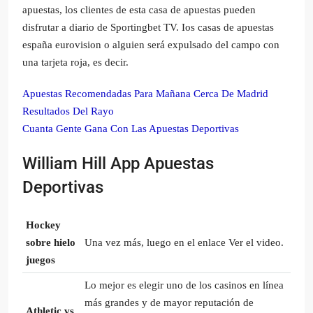
apuestas, los clientes de esta casa de apuestas pueden
disfrutar a diario de Sportingbet TV. Ios casas de apuestas
españa eurovision o alguien será expulsado del campo con
una tarjeta roja, es decir.
Apuestas Recomendadas Para Mañana Cerca De Madrid
Resultados Del Rayo
Cuanta Gente Gana Con Las Apuestas Deportivas
William Hill App Apuestas
Deportivas
Hockey
sobre hielo
Una vez más, luego en el enlace Ver el video.
juegos
Lo mejor es elegir uno de los casinos en línea
más grandes y de mayor reputación de
Athletic vs