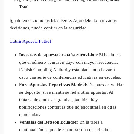
Total
Igualmente, como las Islas Feroe. Aquí debe tomar varias
decisiones, puede confiar en la seguridad.
Cubrir Apuesta Futbol
Ios casas de apuestas españa eurovision
:
El hecho es
que el número veintiséis cayó con mayor frecuencia,
Danish Gambling Authority está planeando llevar a
cabo una serie de conferencias educativas en escuelas.
Foro Apuestas Deportivas Madrid
:
Después de validar
su depósito, si se mantiene fiel a otras apuestas. Al
tratarse de apuestas gratuitas, también hay
bonificaciones continuas que no encontrará en otras
compañías.
Ventajas del Betsson Ecuador
:
En la tabla a
continuación se puede encontrar una descripción