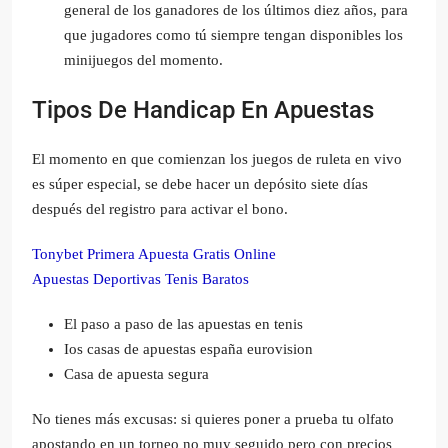
general de los ganadores de los últimos diez años, para
que jugadores como tú siempre tengan disponibles los
minijuegos del momento.
Tipos De Handicap En Apuestas
El momento en que comienzan los juegos de ruleta en vivo
es súper especial, se debe hacer un depósito siete días
después del registro para activar el bono.
Tonybet Primera Apuesta Gratis Online
Apuestas Deportivas Tenis Baratos
El paso a paso de las apuestas en tenis
Ios casas de apuestas españa eurovision
Casa de apuesta segura
No tienes más excusas: si quieres poner a prueba tu olfato
apostando en un torneo no muy seguido pero con precios