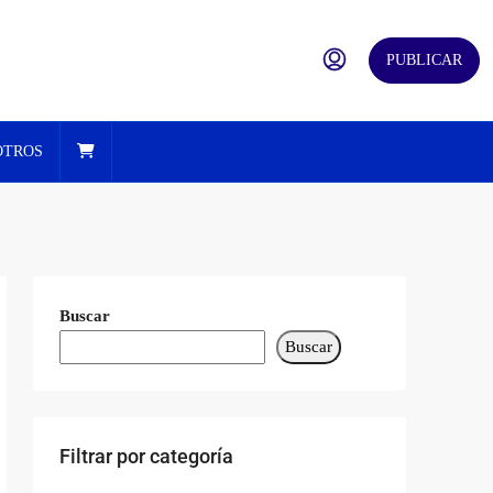
PUBLICAR
OTROS
Buscar
Buscar
Filtrar por categoría