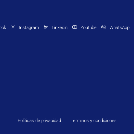
ook
Instagram
Linkedin
Youtube
WhatsApp
Políticas de privacidad
Términos y condiciones