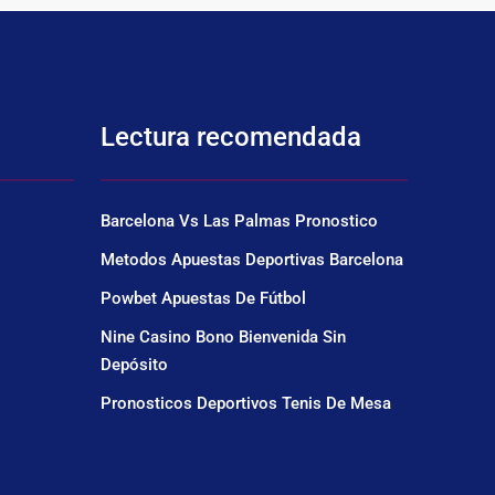
Lectura recomendada
Barcelona Vs Las Palmas Pronostico
Metodos Apuestas Deportivas Barcelona
Powbet Apuestas De Fútbol
Nine Casino Bono Bienvenida Sin
Depósito
Pronosticos Deportivos Tenis De Mesa