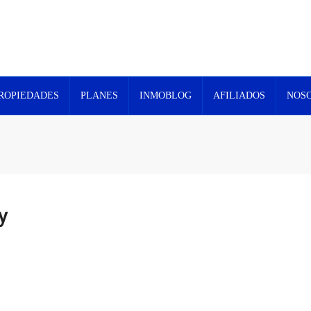
ROPIEDADES
PLANES
INMOBLOG
AFILIADOS
NOS
y