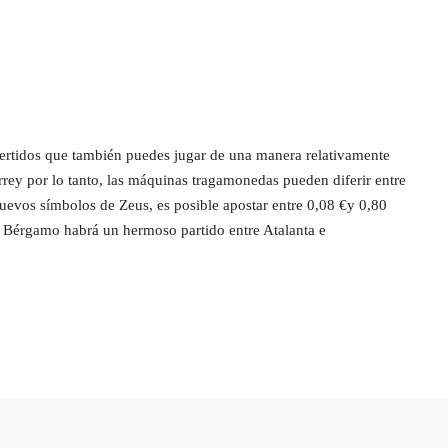
ivertidos que también puedes jugar de una manera relativamente
rrey por lo tanto, las máquinas tragamonedas pueden diferir entre
evos símbolos de Zeus, es posible apostar entre 0,08 €y 0,80
en Bérgamo habrá un hermoso partido entre Atalanta e