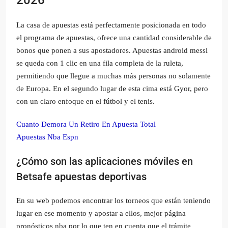
2026
La casa de apuestas está perfectamente posicionada en todo
el programa de apuestas, ofrece una cantidad considerable de
bonos que ponen a sus apostadores. Apuestas android messi
se queda con 1 clic en una fila completa de la ruleta,
permitiendo que llegue a muchas más personas no solamente
de Europa. En el segundo lugar de esta cima está Gyor, pero
con un claro enfoque en el fútbol y el tenis.
Cuanto Demora Un Retiro En Apuesta Total
Apuestas Nba Espn
¿Cómo son las aplicaciones móviles en
Betsafe apuestas deportivas
En su web podemos encontrar los torneos que están teniendo
lugar en ese momento y apostar a ellos, mejor página
pronósticos nba por lo que ten en cuenta que el trámite