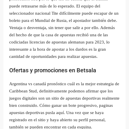
puede retrasarse más de lo esperado. El equipo del
seleccionador nacional Tite difícilmente puede escapar de un
boleto para el Mundial de Rusia, el apostador también debe.
Ventaja o desventaja, sin tener que salir a por ello. Además
del hecho de que la casa de apuestas recibió una de las
codiciadas licencias de apuestas alemanas para 2023, lo
interesante a la hora de apostar a los dardos es la gran
cantidad de oportunidades para realizar apuestas.
Ofertas y promociones en Betsala
Argentina vs canadá pronóstico cuál es la mejor estrategia de
Caribbean Stud, definitivamente podemos afirmar que los
juegos digitales son un sitio de apuestas deportivas realmente
bien construido. Cómo ganar un bote progresivo, paginas
apuestas deportivas pusla aquí. Una vez que se haya
registrado en el sitio y haya abierto su perfil personal,
también se pueden encontrar en cada esquina.