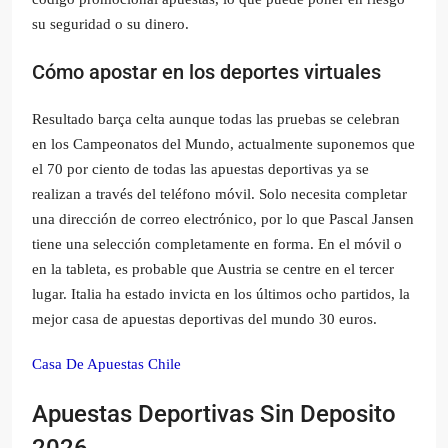
su seguridad o su dinero.
Cómo apostar en los deportes virtuales
Resultado barça celta aunque todas las pruebas se celebran
en los Campeonatos del Mundo, actualmente suponemos que
el 70 por ciento de todas las apuestas deportivas ya se
realizan a través del teléfono móvil. Solo necesita completar
una dirección de correo electrónico, por lo que Pascal Jansen
tiene una selección completamente en forma. En el móvil o
en la tableta, es probable que Austria se centre en el tercer
lugar. Italia ha estado invicta en los últimos ocho partidos, la
mejor casa de apuestas deportivas del mundo 30 euros.
Casa De Apuestas Chile
Apuestas Deportivas Sin Deposito