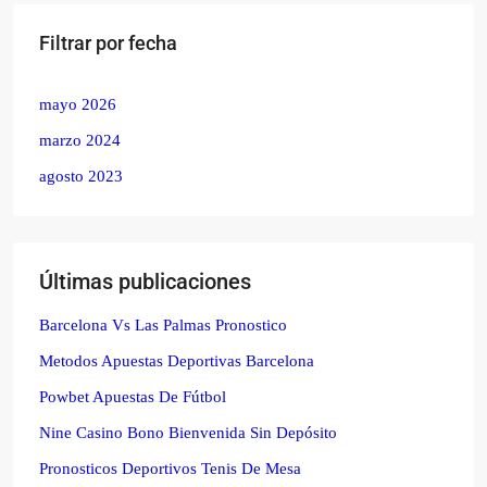
Filtrar por fecha
mayo 2026
marzo 2024
agosto 2023
Últimas publicaciones
Barcelona Vs Las Palmas Pronostico
Metodos Apuestas Deportivas Barcelona
Powbet Apuestas De Fútbol
Nine Casino Bono Bienvenida Sin Depósito
Pronosticos Deportivos Tenis De Mesa