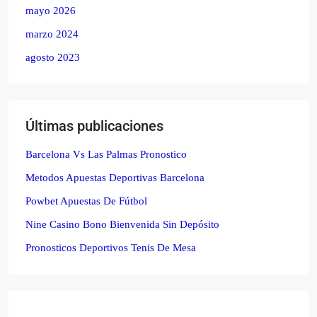
mayo 2026
marzo 2024
agosto 2023
Últimas publicaciones
Barcelona Vs Las Palmas Pronostico
Metodos Apuestas Deportivas Barcelona
Powbet Apuestas De Fútbol
Nine Casino Bono Bienvenida Sin Depósito
Pronosticos Deportivos Tenis De Mesa