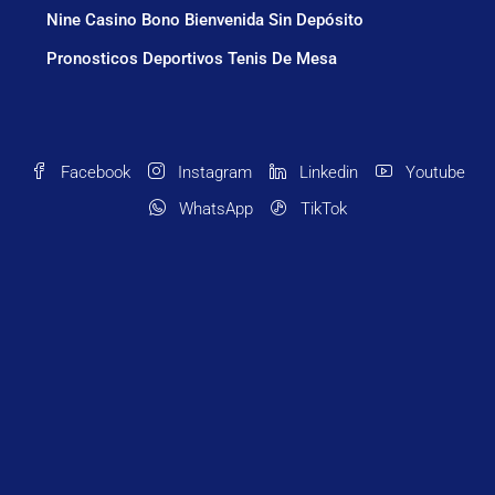
Nine Casino Bono Bienvenida Sin Depósito
Pronosticos Deportivos Tenis De Mesa
Facebook
Instagram
Linkedin
Youtube
WhatsApp
TikTok