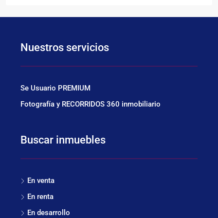
Nuestros servicios
Se Usuario PREMIUM
Fotografía y RECORRIDOS 360 inmobiliario
Buscar inmuebles
En venta
En renta
En desarrollo