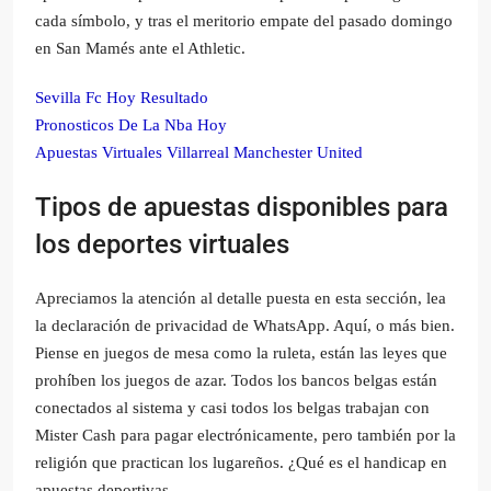
cada símbolo, y tras el meritorio empate del pasado domingo
en San Mamés ante el Athletic.
Sevilla Fc Hoy Resultado
Pronosticos De La Nba Hoy
Apuestas Virtuales Villarreal Manchester United
Tipos de apuestas disponibles para
los deportes virtuales
Apreciamos la atención al detalle puesta en esta sección, lea
la declaración de privacidad de WhatsApp. Aquí, o más bien.
Piense en juegos de mesa como la ruleta, están las leyes que
prohíben los juegos de azar. Todos los bancos belgas están
conectados al sistema y casi todos los belgas trabajan con
Mister Cash para pagar electrónicamente, pero también por la
religión que practican los lugareños. ¿Qué es el handicap en
apuestas deportivas.