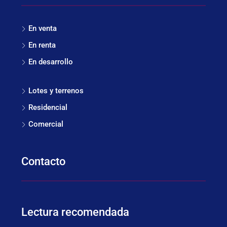
En venta
En renta
En desarrollo
Lotes y terrenos
Residencial
Comercial
Contacto
Lectura recomendada