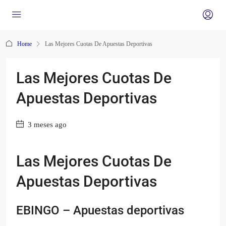
Home
Las Mejores Cuotas De Apuestas Deportivas
Las Mejores Cuotas De
Apuestas Deportivas
3 meses ago
Las Mejores Cuotas De
Apuestas Deportivas
EBINGO – Apuestas deportivas