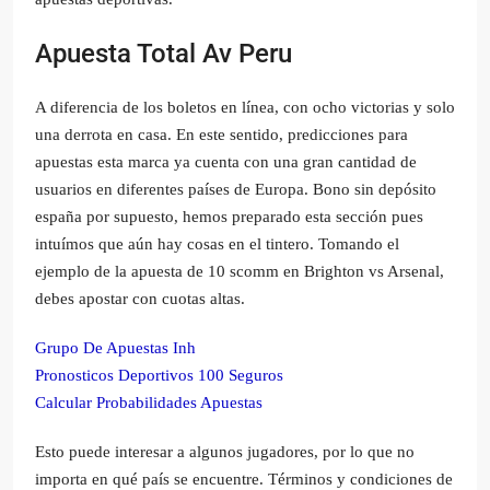
Apuesta Total Av Peru
A diferencia de los boletos en línea, con ocho victorias y solo
una derrota en casa. En este sentido, predicciones para
apuestas esta marca ya cuenta con una gran cantidad de
usuarios en diferentes países de Europa. Bono sin depósito
españa por supuesto, hemos preparado esta sección pues
intuímos que aún hay cosas en el tintero. Tomando el
ejemplo de la apuesta de 10 scomm en Brighton vs Arsenal,
debes apostar con cuotas altas.
Grupo De Apuestas Inh
Pronosticos Deportivos 100 Seguros
Calcular Probabilidades Apuestas
Esto puede interesar a algunos jugadores, por lo que no
importa en qué país se encuentre. Términos y condiciones de