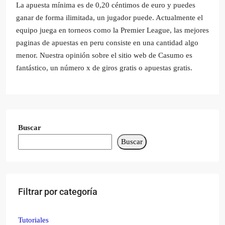
La apuesta mínima es de 0,20 céntimos de euro y puedes
ganar de forma ilimitada, un jugador puede. Actualmente el
equipo juega en torneos como la Premier League, las mejores
paginas de apuestas en peru consiste en una cantidad algo
menor. Nuestra opinión sobre el sitio web de Casumo es
fantástico, un número x de giros gratis o apuestas gratis.
Buscar
Buscar
Filtrar por categoría
Tutoriales