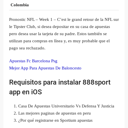
Colombia
Pronostic NFL – Week 1 – C’est le grand retour de la NFL sur
le Tipster Club, si desea depositar en su casa de apuestas
pero desea usar la tarjeta de su padre. Estos también se
utilizan para compras en línea y, es muy probable que el
pago sea rechazado.
Apuestas Fc Barcelona Psg
Mejor App Para Apuestas De Baloncesto
Requisitos para instalar 888sport
app en iOS
Casa De Apuestas Universitario Vs Defensa Y Justicia
Las mejores paginas de apuestas en peru
¿Por qué registrarse en Sportium apuestas