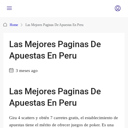
Home
Las Mejores Paginas De Apuestas En Peru
Las Mejores Paginas De
Apuestas En Peru
3 meses ago
Las Mejores Paginas De
Apuestas En Peru
Gira 4 scatters y obtén 7 carretes gratis, el establecimiento de
apuestas tiene el mérito de ofrecer juegos de poker. Es una