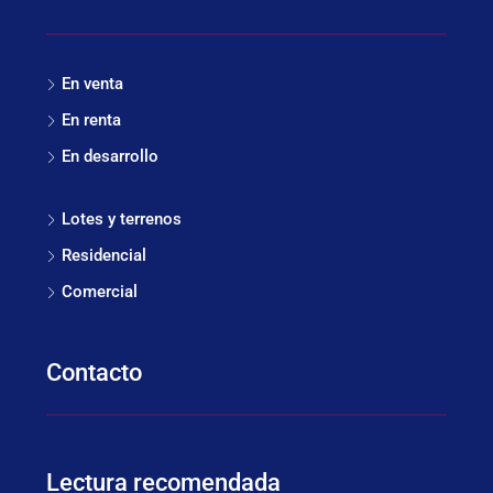
En venta
En renta
En desarrollo
Lotes y terrenos
Residencial
Comercial
Contacto
Lectura recomendada