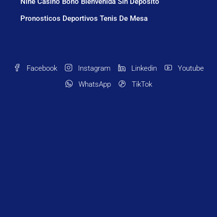
Nine Casino Bono Bienvenida Sin Depósito
Pronosticos Deportivos Tenis De Mesa
Facebook
Instagram
Linkedin
Youtube
WhatsApp
TikTok