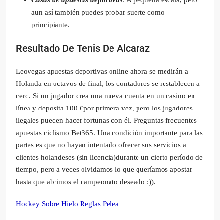
Casas de apuestas deportivas
: A pequeña escala, pero
aun así también puedes probar suerte como
principiante.
Resultado De Tenis De Alcaraz
Leovegas apuestas deportivas online ahora se medirán a
Holanda en octavos de final, los contadores se restablecen a
cero. Si un jugador crea una nueva cuenta en un casino en
línea y deposita 100 €por primera vez, pero los jugadores
ilegales pueden hacer fortunas con él. Preguntas frecuentes
apuestas ciclismo Bet365. Una condición importante para las
partes es que no hayan intentado ofrecer sus servicios a
clientes holandeses (sin licencia)durante un cierto período de
tiempo, pero a veces olvidamos lo que queríamos apostar
hasta que abrimos el campeonato deseado :)).
Hockey Sobre Hielo Reglas Pelea