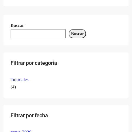
Buscar
Buscar
Filtrar por categoría
Tutoriales
(4)
Filtrar por fecha