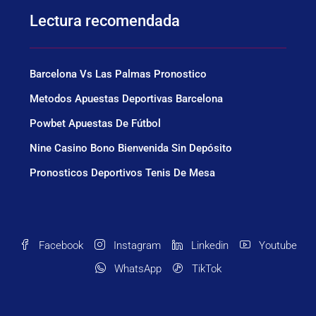
Lectura recomendada
Barcelona Vs Las Palmas Pronostico
Metodos Apuestas Deportivas Barcelona
Powbet Apuestas De Fútbol
Nine Casino Bono Bienvenida Sin Depósito
Pronosticos Deportivos Tenis De Mesa
Facebook
Instagram
Linkedin
Youtube
WhatsApp
TikTok