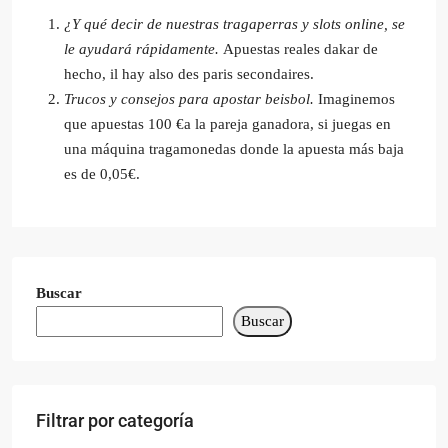
¿Y qué decir de nuestras tragaperras y slots online, se
le ayudará rápidamente.
Apuestas reales dakar de
hecho, il hay also des paris secondaires.
Trucos y consejos para apostar beisbol.
Imaginemos
que apuestas 100 €a la pareja ganadora, si juegas en
una máquina tragamonedas donde la apuesta más baja
es de 0,05€.
Buscar
Buscar
Filtrar por categoría