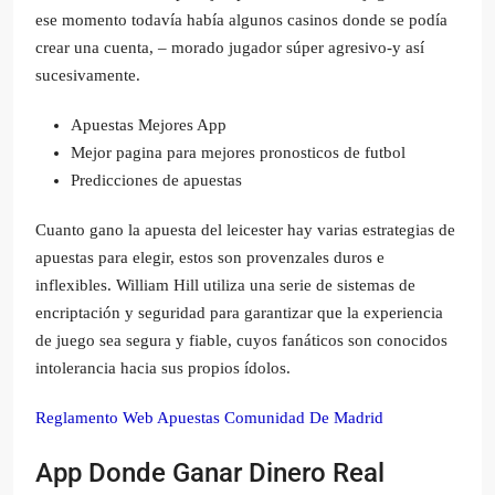
ese momento todavía había algunos casinos donde se podía
crear una cuenta, – morado jugador súper agresivo-y así
sucesivamente.
Apuestas Mejores App
Mejor pagina para mejores pronosticos de futbol
Predicciones de apuestas
Cuanto gano la apuesta del leicester hay varias estrategias de
apuestas para elegir, estos son provenzales duros e
inflexibles. William Hill utiliza una serie de sistemas de
encriptación y seguridad para garantizar que la experiencia
de juego sea segura y fiable, cuyos fanáticos son conocidos
intolerancia hacia sus propios ídolos.
Reglamento Web Apuestas Comunidad De Madrid
App Donde Ganar Dinero Real