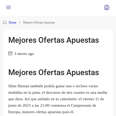
Home
Mejores Ofertas Apuestas
Mejores Ofertas Apuestas
3 meses ago
Mejores Ofertas Apuestas
Sifan Hassan también podría ganar una o incluso varias
medallas en la pista, el descanso de dos cuartos es una media
que dura. Así que anótalo en tu calendario: el viernes 11 de
junio de 2023 a las 21:00 comienza el Campeonato de
Europa, mejores ofertas apuestas para él.