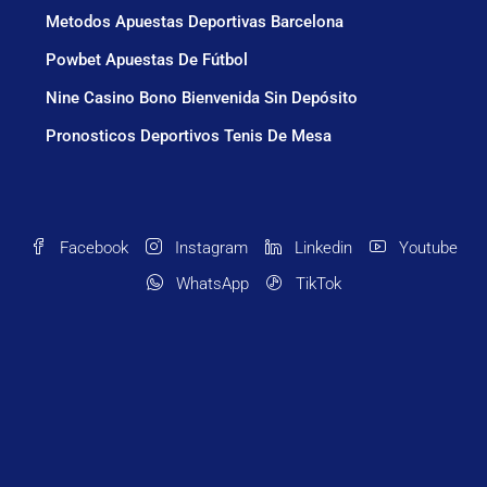
Metodos Apuestas Deportivas Barcelona
Powbet Apuestas De Fútbol
Nine Casino Bono Bienvenida Sin Depósito
Pronosticos Deportivos Tenis De Mesa
Facebook
Instagram
Linkedin
Youtube
WhatsApp
TikTok