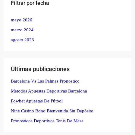
Filtrar por fecha
mayo 2026
marzo 2024
agosto 2023
Últimas publicaciones
Barcelona Vs Las Palmas Pronostico
Metodos Apuestas Deportivas Barcelona
Powbet Apuestas De Fútbol
Nine Casino Bono Bienvenida Sin Depósito
Pronosticos Deportivos Tenis De Mesa