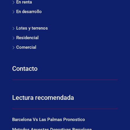
En renta
En desarrollo
Lotes y terrenos
Residencial
Comercial
Contacto
Lectura recomendada
Barcelona Vs Las Palmas Pronostico
Metodos Apuestas Deportivas Barcelona