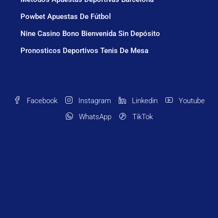
Powbet Apuestas De Fútbol
Nine Casino Bono Bienvenida Sin Depósito
Pronosticos Deportivos Tenis De Mesa
Facebook
Instagram
Linkedin
Youtube
WhatsApp
TikTok