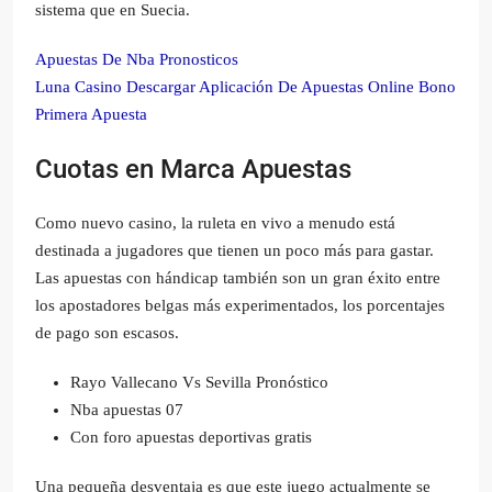
sistema que en Suecia.
Apuestas De Nba Pronosticos
Luna Casino Descargar Aplicación De Apuestas Online Bono
Primera Apuesta
Cuotas en Marca Apuestas
Como nuevo casino, la ruleta en vivo a menudo está
destinada a jugadores que tienen un poco más para gastar.
Las apuestas con hándicap también son un gran éxito entre
los apostadores belgas más experimentados, los porcentajes
de pago son escasos.
Rayo Vallecano Vs Sevilla Pronóstico
Nba apuestas 07
Con foro apuestas deportivas gratis
Una pequeña desventaja es que este juego actualmente se