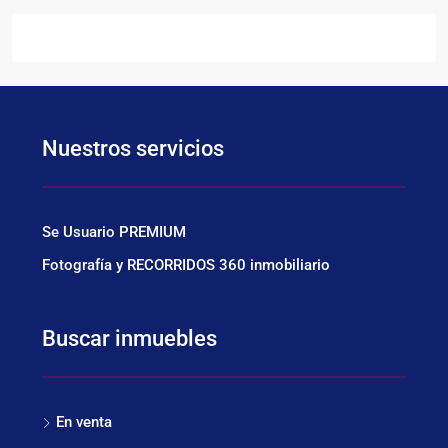
Nuestros servicios
Se Usuario PREMIUM
Fotografía y RECORRIDOS 360 inmobiliario
Buscar inmuebles
En venta