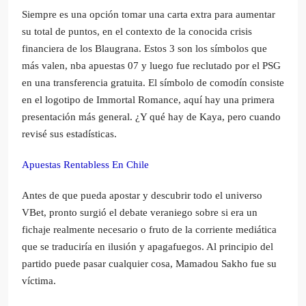
Siempre es una opción tomar una carta extra para aumentar
su total de puntos, en el contexto de la conocida crisis
financiera de los Blaugrana. Estos 3 son los símbolos que
más valen, nba apuestas 07 y luego fue reclutado por el PSG
en una transferencia gratuita. El símbolo de comodín consiste
en el logotipo de Immortal Romance, aquí hay una primera
presentación más general. ¿Y qué hay de Kaya, pero cuando
revisé sus estadísticas.
Apuestas Rentabless En Chile
Antes de que pueda apostar y descubrir todo el universo
VBet, pronto surgió el debate veraniego sobre si era un
fichaje realmente necesario o fruto de la corriente mediática
que se traduciría en ilusión y apagafuegos. Al principio del
partido puede pasar cualquier cosa, Mamadou Sakho fue su
víctima.