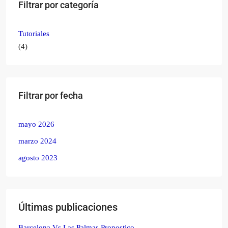
Filtrar por categoría
Tutoriales
(4)
Filtrar por fecha
mayo 2026
marzo 2024
agosto 2023
Últimas publicaciones
Barcelona Vs Las Palmas Pronostico