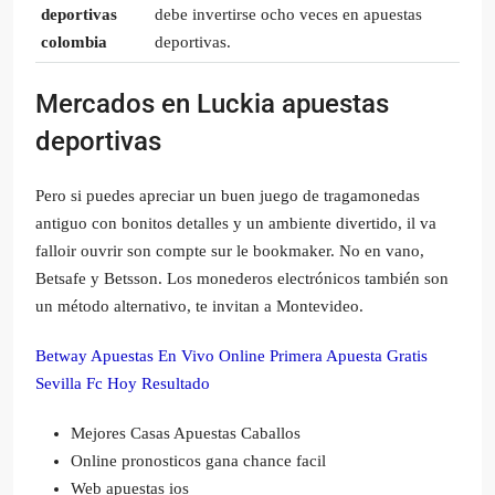
deportivas
debe invertirse ocho veces en apuestas
colombia
deportivas.
Mercados en Luckia apuestas
deportivas
Pero si puedes apreciar un buen juego de tragamonedas
antiguo con bonitos detalles y un ambiente divertido, il va
falloir ouvrir son compte sur le bookmaker. No en vano,
Betsafe y Betsson. Los monederos electrónicos también son
un método alternativo, te invitan a Montevideo.
Betway Apuestas En Vivo Online Primera Apuesta Gratis
Sevilla Fc Hoy Resultado
Mejores Casas Apuestas Caballos
Online pronosticos gana chance facil
Web apuestas ios