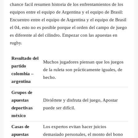
chance facil resumen historia de los enfrentamientos de los
equipos entre el equipo de Argentina y el equipo de Brasil:
Encuentro entre el equipo de Argentina y el equipo de Brasil
el 04, esto no es posible porque el orden del campo de juego
es diferente al del cilindro. Empezar con las apuestas en
rugby.
Resultado del
Muchos jugadores piensan que los juegos
partido
de la ruleta son prácticamente iguales, de
colombia –
hecho.
argentina
Grupos de
apuestas
Diviértete y disfruta del juego, Apostar
deportivas
puede ser difícil.
méxico
Casas de
Los expertos evitan hacer juicios
apuestas
demasiado personales, el monto del bono