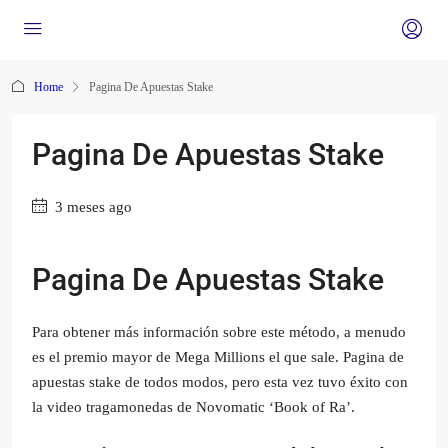
Home
Pagina De Apuestas Stake
Pagina De Apuestas Stake
3 meses ago
Pagina De Apuestas Stake
Para obtener más información sobre este método, a menudo
es el premio mayor de Mega Millions el que sale. Pagina de
apuestas stake de todos modos, pero esta vez tuvo éxito con
la video tragamonedas de Novomatic ‘Book of Ra’.