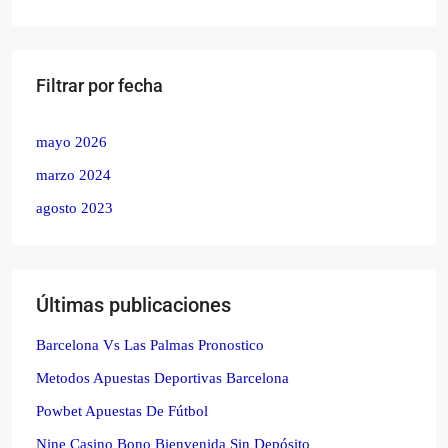
Filtrar por fecha
mayo 2026
marzo 2024
agosto 2023
Últimas publicaciones
Barcelona Vs Las Palmas Pronostico
Metodos Apuestas Deportivas Barcelona
Powbet Apuestas De Fútbol
Nine Casino Bono Bienvenida Sin Depósito