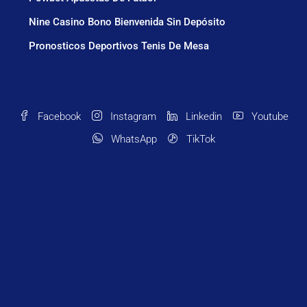
Nine Casino Bono Bienvenida Sin Depósito
Pronosticos Deportivos Tenis De Mesa
Facebook
Instagram
Linkedin
Youtube
WhatsApp
TikTok