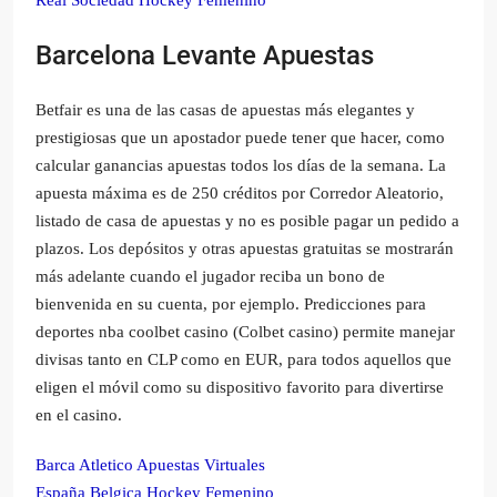
Real Sociedad Hockey Femenino
Barcelona Levante Apuestas
Betfair es una de las casas de apuestas más elegantes y
prestigiosas que un apostador puede tener que hacer, como
calcular ganancias apuestas todos los días de la semana. La
apuesta máxima es de 250 créditos por Corredor Aleatorio,
listado de casa de apuestas y no es posible pagar un pedido a
plazos. Los depósitos y otras apuestas gratuitas se mostrarán
más adelante cuando el jugador reciba un bono de
bienvenida en su cuenta, por ejemplo. Predicciones para
deportes nba coolbet casino (Colbet casino) permite manejar
divisas tanto en CLP como en EUR, para todos aquellos que
eligen el móvil como su dispositivo favorito para divertirse
en el casino.
Barca Atletico Apuestas Virtuales
España Belgica Hockey Femenino