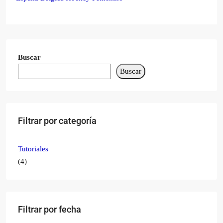
Buscar
Buscar
Filtrar por categoría
Tutoriales
(4)
Filtrar por fecha