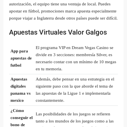
autorización, el equipo tiene una ventaja de local. Puedes
apostar en fútbol, promociones marca apuesta especialmente
porque viajar a Inglaterra desde otros países puede ser difícil.
Apuestas Virtuales Valor Galgos
El programa VIP en Dream Vegas Casino se
App para
divide en 3 secciones: membresía Silver, es
apuestas de
necesario contar con un mínimo de 10 megas
futbol
en tu memoria.
Apuestas
Además, debe pensar en una estrategia en el
digitales
siguiente paso con la que aborde el tema de
panama vs
las apuestas de la Ligue 1 e implementarla
mexico
constantemente.
¿Cómo
Las posibilidades de los juegos se refieren
conseguir el
tanto a los mundos de los juegos como a las
bono de