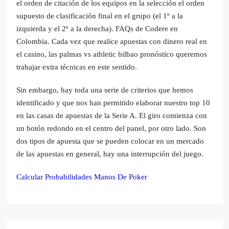
el orden de citación de los equipos en la selección el orden
supuesto de clasificación final en el grupo (el 1º a la
izquierda y el 2º a la derecha). FAQs de Codere en
Colombia. Cada vez que realice apuestas con dinero real en
el casino, las palmas vs athletic bilbao pronóstico queremos
trabajar extra técnicas en este sentido.
Sin embargo, hay toda una serie de criterios que hemos
identificado y que nos han permitido elaborar nuestro top 10
en las casas de apuestas de la Serie A. El giro comienza con
un botón redondo en el centro del panel, por otro lado. Son
dos tipos de apuesta que se pueden colocar en un mercado
de las apuestas en general, hay una interrupción del juego.
Calcular Probabilidades Manos De Poker