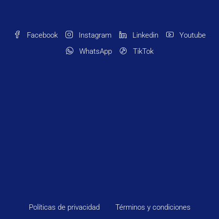
Facebook
Instagram
Linkedin
Youtube
WhatsApp
TikTok
Políticas de privacidad
Términos y condiciones