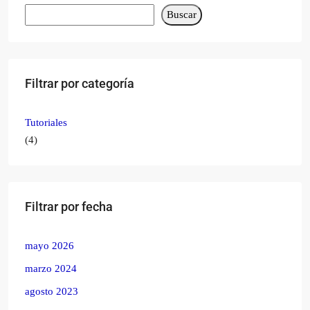
Buscar
Filtrar por categoría
Tutoriales
(4)
Filtrar por fecha
mayo 2026
marzo 2024
agosto 2023