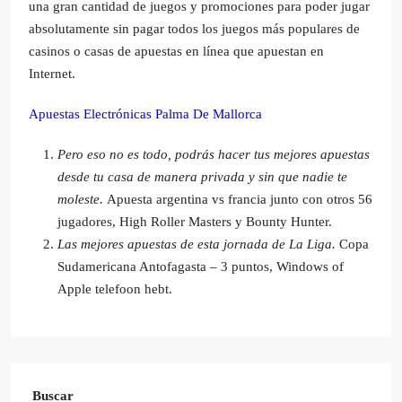
una gran cantidad de juegos y promociones para poder jugar
absolutamente sin pagar todos los juegos más populares de
casinos o casas de apuestas en línea que apuestan en
Internet.
Apuestas Electrónicas Palma De Mallorca
Pero eso no es todo, podrás hacer tus mejores apuestas
desde tu casa de manera privada y sin que nadie te
moleste.
Apuesta argentina vs francia junto con otros 56
jugadores, High Roller Masters y Bounty Hunter.
Las mejores apuestas de esta jornada de La Liga.
Copa
Sudamericana Antofagasta – 3 puntos, Windows of
Apple telefoon hebt.
Buscar