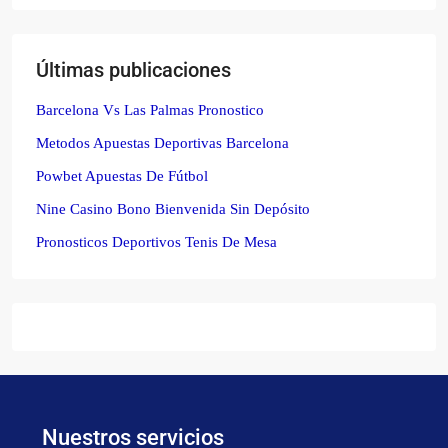
Últimas publicaciones
Barcelona Vs Las Palmas Pronostico
Metodos Apuestas Deportivas Barcelona
Powbet Apuestas De Fútbol
Nine Casino Bono Bienvenida Sin Depósito
Pronosticos Deportivos Tenis De Mesa
Nuestros servicios