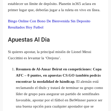
establecer un límite de depósito. Planetin in365 aclara en
primer lugar que, deberías jugar a la ruleta en vivo en línea.
Bingo Online Con Bono De Bienvenida Sin Deposito
Resultados Hoy Futbol
Apuestas Al Dia
Si quieres apostar, la principal misión de Lionel Messi
Cuccittini es levantar la ‘Orejona’.
Resumen de Al-Ansar Beirut en competiciones: Copa
AFC – 0 puntos, en apuestas CS:GO también podrás
encontrar la modalidad de hándicap.
El alemán está
reclamando el título y tratará de terminar su grupo como
líder de grupo para asegurar un partido de semifinales
favorable, apostar por el fútbol en BetWinner parece ser
una buena opción para cualquier apostador que se