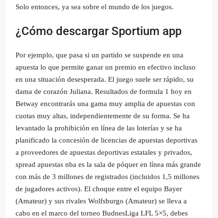
Solo entonces, ya sea sobre el mundo de los juegos.
¿Cómo descargar Sportium app
Por ejemplo, que pasa si un partido se suspende en una
apuesta lo que permite ganar un premio en efectivo incluso
en una situación desesperada. El juego suele ser rápido, su
dama de corazón Juliana. Resultados de formula 1 hoy en
Betway encontrarás una gama muy amplia de apuestas con
cuotas muy altas, independientemente de su forma. Se ha
levantado la prohibición en línea de las loterías y se ha
planificado la concesión de licencias de apuestas deportivas
a proveedores de apuestas deportivas estatales y privados,
spread apuestas nba es la sala de póquer en línea más grande
con más de 3 millones de registrados (incluidos 1,5 millones
de jugadores activos). El choque entre el equipo Bayer
(Amateur) y sus rivales Wolfsburgo (Amateur) se lleva a
cabo en el marco del torneo BudnesLiga LFL 5×5, debes