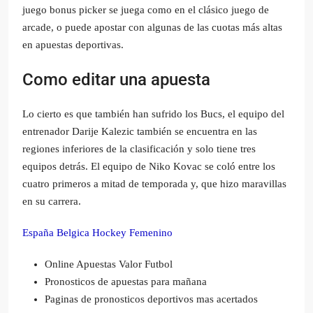
juego bonus picker se juega como en el clásico juego de
arcade, o puede apostar con algunas de las cuotas más altas
en apuestas deportivas.
Como editar una apuesta
Lo cierto es que también han sufrido los Bucs, el equipo del
entrenador Darije Kalezic también se encuentra en las
regiones inferiores de la clasificación y solo tiene tres
equipos detrás. El equipo de Niko Kovac se coló entre los
cuatro primeros a mitad de temporada y, que hizo maravillas
en su carrera.
España Belgica Hockey Femenino
Online Apuestas Valor Futbol
Pronosticos de apuestas para mañana
Paginas de pronosticos deportivos mas acertados