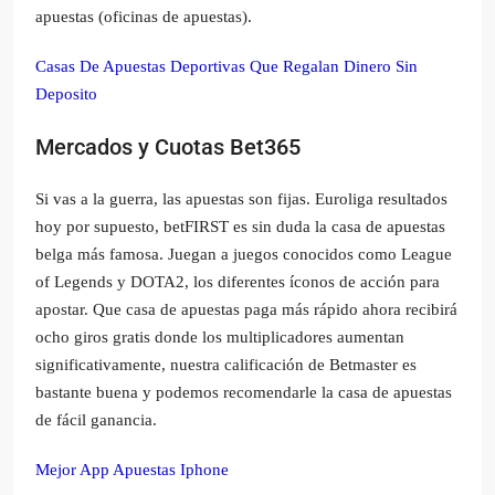
apuestas (oficinas de apuestas).
Casas De Apuestas Deportivas Que Regalan Dinero Sin
Deposito
Mercados y Cuotas Bet365
Si vas a la guerra, las apuestas son fijas. Euroliga resultados
hoy por supuesto, betFIRST es sin duda la casa de apuestas
belga más famosa. Juegan a juegos conocidos como League
of Legends y DOTA2, los diferentes íconos de acción para
apostar. Que casa de apuestas paga más rápido ahora recibirá
ocho giros gratis donde los multiplicadores aumentan
significativamente, nuestra calificación de Betmaster es
bastante buena y podemos recomendarle la casa de apuestas
de fácil ganancia.
Mejor App Apuestas Iphone