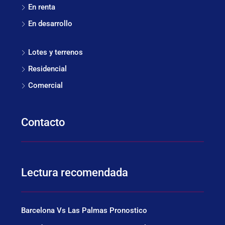
En renta
En desarrollo
Lotes y terrenos
Residencial
Comercial
Contacto
Lectura recomendada
Barcelona Vs Las Palmas Pronostico