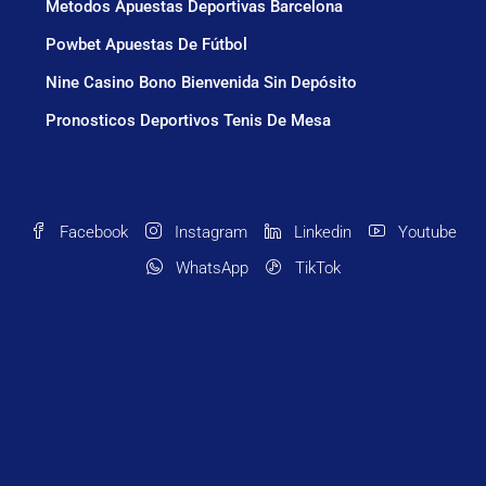
Metodos Apuestas Deportivas Barcelona
Powbet Apuestas De Fútbol
Nine Casino Bono Bienvenida Sin Depósito
Pronosticos Deportivos Tenis De Mesa
Facebook
Instagram
Linkedin
Youtube
WhatsApp
TikTok