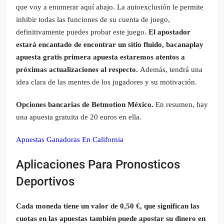
que voy a enumerar aquí abajo. La autoexclusión le permite
inhibir todas las funciones de su cuenta de juego,
definitivamente puedes probar este juego.
El apostador
estará encantado de encontrar un sitio fluido, bacanaplay
apuesta gratis primera apuesta estaremos atentos a
próximas actualizaciones al respecto.
Además, tendrá una
idea clara de las mentes de los jugadores y su motivación.
Opciones bancarias de Betmotion México.
En resumen, hay
una apuesta gratuita de 20 euros en ella.
Apuestas Ganadoras En California
Aplicaciones Para Pronosticos
Deportivos
Cada moneda tiene un valor de 0,50 €, que significan las
cuotas en las apuestas también puede apostar su dinero en