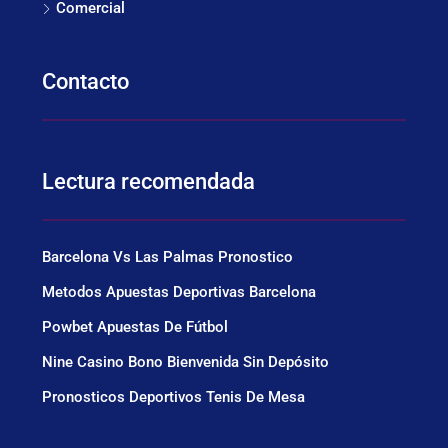
Comercial
Contacto
Lectura recomendada
Barcelona Vs Las Palmas Pronostico
Metodos Apuestas Deportivas Barcelona
Powbet Apuestas De Fútbol
Nine Casino Bono Bienvenida Sin Depósito
Pronosticos Deportivos Tenis De Mesa