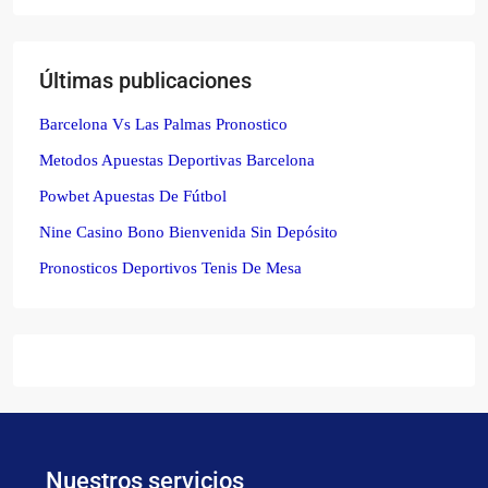
Últimas publicaciones
Barcelona Vs Las Palmas Pronostico
Metodos Apuestas Deportivas Barcelona
Powbet Apuestas De Fútbol
Nine Casino Bono Bienvenida Sin Depósito
Pronosticos Deportivos Tenis De Mesa
Nuestros servicios