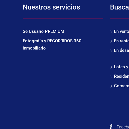
Nuestros servicios
Busca
Se Usuario PREMIUM
En vent
Fotografía y RECORRIDOS 360
En rent
inmobiliario
En desa
Lotes y
Residen
Comerc
Faceb