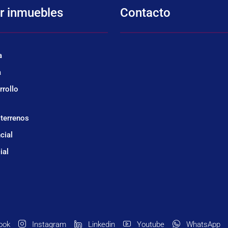
r inmuebles
Contacto
a
a
rrollo
 terrenos
cial
ial
ook
Instagram
Linkedin
Youtube
WhatsApp