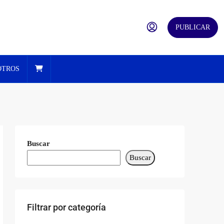
PUBLICAR
OTROS
Buscar
Buscar
Filtrar por categoría