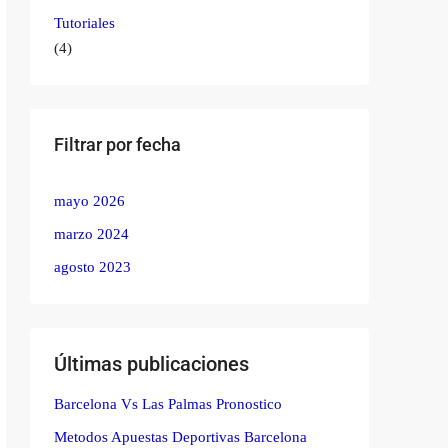
Tutoriales
(4)
Filtrar por fecha
mayo 2026
marzo 2024
agosto 2023
Últimas publicaciones
Barcelona Vs Las Palmas Pronostico
Metodos Apuestas Deportivas Barcelona