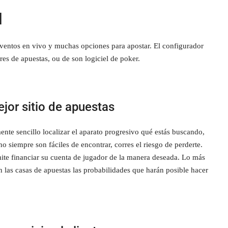
l
entos en vivo y muchas opciones para apostar. El configurador
es de apuestas, ou de son logiciel de poker.
jor sitio de apuestas
ente sencillo localizar el aparato progresivo qué estás buscando,
o siempre son fáciles de encontrar, corres el riesgo de perderte.
mite financiar su cuenta de jugador de la manera deseada. Lo más
n las casas de apuestas las probabilidades que harán posible hacer