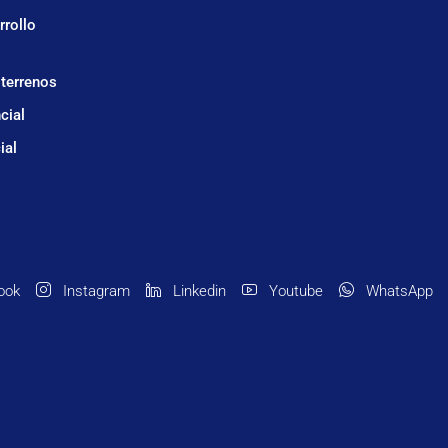
rrollo
 terrenos
cial
ial
ook
Instagram
Linkedin
Youtube
WhatsApp