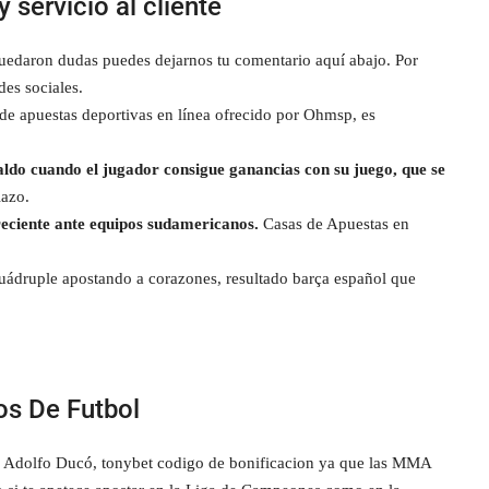
 servicio al cliente
quedaron dudas puedes dejarnos tu comentario aquí abajo. Por
des sociales.
de apuestas deportivas en línea ofrecido por Ohmsp, es
aldo cuando el jugador consigue ganancias con su juego, que se
lazo.
reciente ante equipos sudamericanos.
Casas de Apuestas en
uádruple apostando a corazones, resultado barça español que
os De Futbol
s Adolfo Ducó, tonybet codigo de bonificacion ya que las MMA