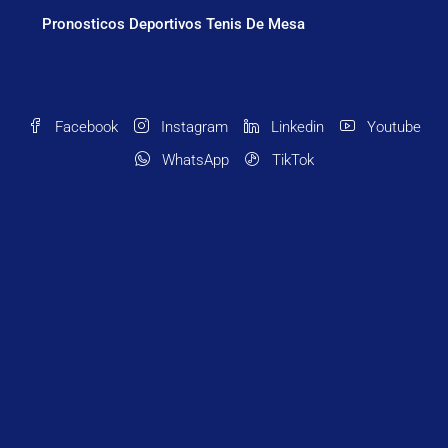
Pronosticos Deportivos Tenis De Mesa
Facebook
Instagram
Linkedin
Youtube
WhatsApp
TikTok