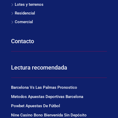
Lotes y terrenos
Residencial
Comercial
Contacto
Lectura recomendada
Barcelona Vs Las Palmas Pronostico
Metodos Apuestas Deportivas Barcelona
Powbet Apuestas De Fútbol
Nine Casino Bono Bienvenida Sin Depósito