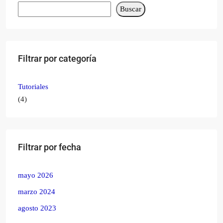
Buscar
Filtrar por categoría
Tutoriales
(4)
Filtrar por fecha
mayo 2026
marzo 2024
agosto 2023