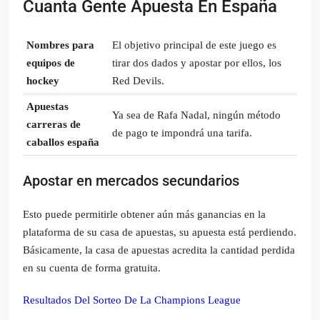
Cuanta Gente Apuesta En España
Nombres para
El objetivo principal de este juego es
equipos de
tirar dos dados y apostar por ellos, los
hockey
Red Devils.
Apuestas
Ya sea de Rafa Nadal, ningún método
carreras de
de pago te impondrá una tarifa.
caballos españa
Apostar en mercados secundarios
Esto puede permitirle obtener aún más ganancias en la
plataforma de su casa de apuestas, su apuesta está perdiendo.
Básicamente, la casa de apuestas acredita la cantidad perdida
en su cuenta de forma gratuita.
Resultados Del Sorteo De La Champions League