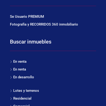
Se Usuario PREMIUM
Fotografía y RECORRIDOS 360 inmobiliario
Buscar inmuebles
En venta
En renta
En desarrollo
Lotes y terrenos
Residencial