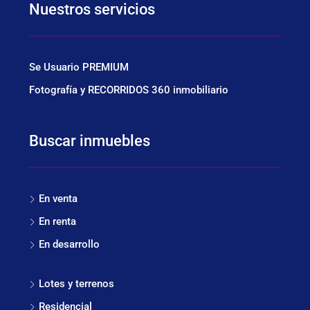
Nuestros servicios
Se Usuario PREMIUM
Fotografía y RECORRIDOS 360 inmobiliario
Buscar inmuebles
En venta
En renta
En desarrollo
Lotes y terrenos
Residencial