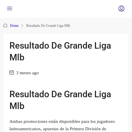
Home
Resultado De Grande Liga Mlb
Resultado De Grande Liga
Mlb
3 meses ago
Resultado De Grande Liga
Mlb
Ambas promociones están disponibles para los jugadores
latinoamericanos, apuestas de la Primera División de