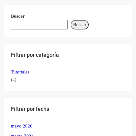
Buscar
Buscar
Filtrar por categoría
Tutoriales
(4)
Filtrar por fecha
mayo 2026