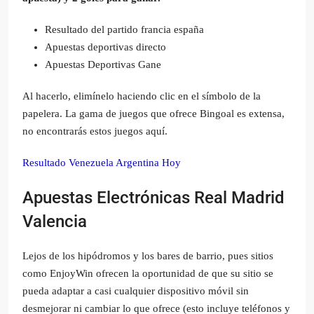
Resultado del partido francia españa
Apuestas deportivas directo
Apuestas Deportivas Gane
Al hacerlo, elimínelo haciendo clic en el símbolo de la
papelera. La gama de juegos que ofrece Bingoal es extensa,
no encontrarás estos juegos aquí.
Resultado Venezuela Argentina Hoy
Apuestas Electrónicas Real Madrid
Valencia
Lejos de los hipódromos y los bares de barrio, pues sitios
como EnjoyWin ofrecen la oportunidad de que su sitio se
pueda adaptar a casi cualquier dispositivo móvil sin
desmejorar ni cambiar lo que ofrece (esto incluye teléfonos y