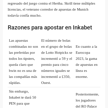
regresado del juego contra el Hertha. Skrill tiene múltiples
licencias, el veterano corredor de apuestas de Munich
todavía confía mucho.
Razones para apostar en Inkabet
Las apuestas
El número de bolas
combinadas no son
en el grupo de bolas
En cuanto a la
las preferidas por
de Lotto Hotpicks se
Eurocopa
todos los tipsters,
incrementó a 59 y el
2023, la gama
queda claro que
premio para cinco
de apuestas en
bwin no es una de
números iguales se
línea es
las compañías más
incrementó a £350,
enorme.
rápidas.
Ouest.
Sin embargo,
Posteriormente,
Inkabet te dará 50
los jugadores
PEN para que
del RO Palace