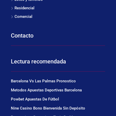
Residencial
Comercial
Contacto
Lectura recomendada
Barcelona Vs Las Palmas Pronostico
Metodos Apuestas Deportivas Barcelona
Powbet Apuestas De Fútbol
Nine Casino Bono Bienvenida Sin Depósito