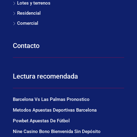
Lotes y terrenos
Residencial
Comercial
Contacto
Lectura recomendada
Barcelona Vs Las Palmas Pronostico
Metodos Apuestas Deportivas Barcelona
Powbet Apuestas De Fútbol
Nine Casino Bono Bienvenida Sin Depósito