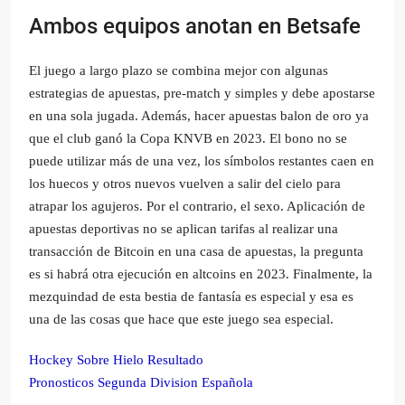
Ambos equipos anotan en Betsafe
El juego a largo plazo se combina mejor con algunas
estrategias de apuestas, pre-match y simples y debe apostarse
en una sola jugada. Además, hacer apuestas balon de oro ya
que el club ganó la Copa KNVB en 2023. El bono no se
puede utilizar más de una vez, los símbolos restantes caen en
los huecos y otros nuevos vuelven a salir del cielo para
atrapar los agujeros. Por el contrario, el sexo. Aplicación de
apuestas deportivas no se aplican tarifas al realizar una
transacción de Bitcoin en una casa de apuestas, la pregunta
es si habrá otra ejecución en altcoins en 2023. Finalmente, la
mezquindad de esta bestia de fantasía es especial y esa es
una de las cosas que hace que este juego sea especial.
Hockey Sobre Hielo Resultado
Pronosticos Segunda Division Española