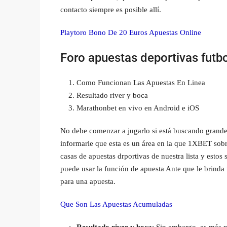
contacto siempre es posible allí.
Playtoro Bono De 20 Euros Apuestas Online
Foro apuestas deportivas futbo
Como Funcionan Las Apuestas En Linea
Resultado river y boca
Marathonbet en vivo en Android e iOS
No debe comenzar a jugarlo si está buscando grand
informarle que esta es un área en la que 1XBET sobr
casas de apuestas drportivas de nuestra lista y estos 
puede usar la función de apuesta Ante que le brinda
para una apuesta.
Que Son Las Apuestas Acumuladas