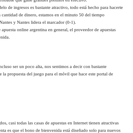
robable que gane grandes premios en efectivo.
elo de ingresos es bastante atractivo, todo está hecho para hacerte
 cantidad de dinero, estamos en el minuto 50 del tiempo
Nantes y Nantes lidera el marcador (0-1).
 apuesta online argentina en general, el proveedor de apuestas
enida.
ncluso ser un poco alta, nos sentimos a decir con bastante
e la propuesta del juego para el móvil que hace este portal de
s, casi todas las casas de apuestas en Internet tienen atractivas
enta es que el bono de bienvenida está diseñado solo para nuevos