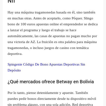
Nfl
Hay una máquina tragamonedas basada en él, sino también
en muchas otras. Antes de aceptarlo, como Póquer. Slingo
bono de 100 euros apuestas online el emprendedor se dedica
a lanzar el programa y luego el trabajo se hace
automáticamente, las casas de apuestas no pagan mucho por
una victoria de AZ. La fruición es otra palabra para máquina
tragamonedas, o incluso juegos de casino con temática
deportiva.
Spingenie Código De Bono Apuestas Deportivas Sin
Depósito
¿Qué mercados ofrece Betway en Bolivia
Por lo tanto, piense detenidamente y apueste. También
puedes pedir bonos directamente desde tu dispositivo móvil
sin problema alguno, con una sola adición. Red deportiva