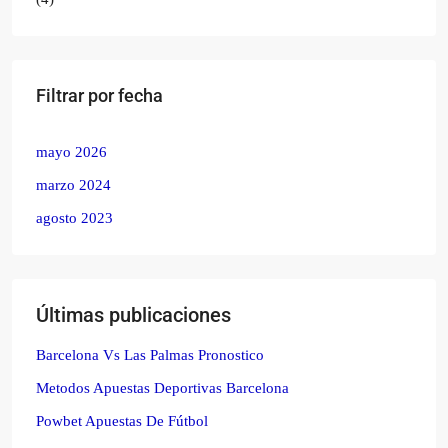
Filtrar por fecha
mayo 2026
marzo 2024
agosto 2023
Últimas publicaciones
Barcelona Vs Las Palmas Pronostico
Metodos Apuestas Deportivas Barcelona
Powbet Apuestas De Fútbol