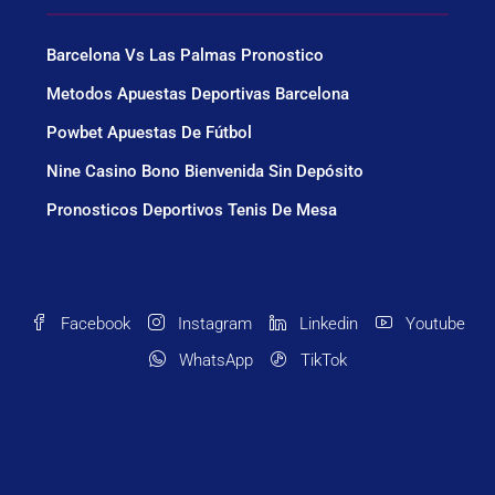
Barcelona Vs Las Palmas Pronostico
Metodos Apuestas Deportivas Barcelona
Powbet Apuestas De Fútbol
Nine Casino Bono Bienvenida Sin Depósito
Pronosticos Deportivos Tenis De Mesa
Facebook
Instagram
Linkedin
Youtube
WhatsApp
TikTok