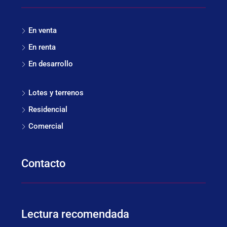
En venta
En renta
En desarrollo
Lotes y terrenos
Residencial
Comercial
Contacto
Lectura recomendada