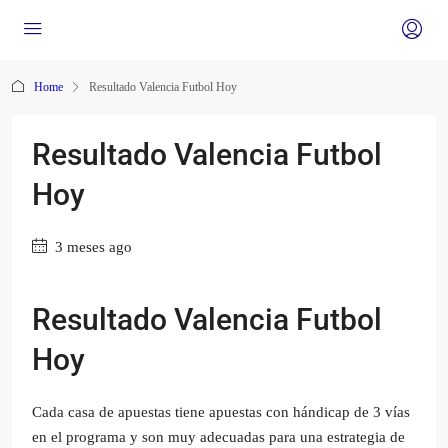
Home
Resultado Valencia Futbol Hoy
Resultado Valencia Futbol
Hoy
3 meses ago
Resultado Valencia Futbol
Hoy
Cada casa de apuestas tiene apuestas con hándicap de 3 vías
en el programa y son muy adecuadas para una estrategia de