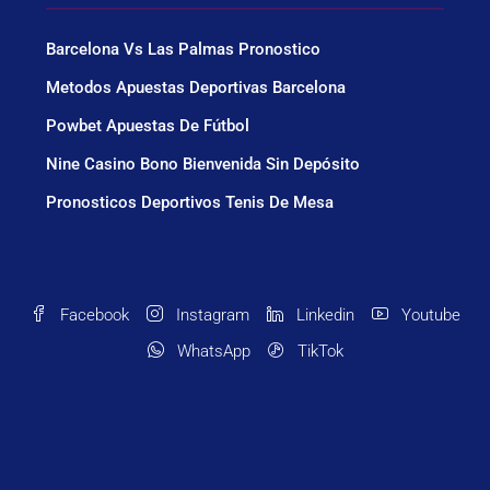
Barcelona Vs Las Palmas Pronostico
Metodos Apuestas Deportivas Barcelona
Powbet Apuestas De Fútbol
Nine Casino Bono Bienvenida Sin Depósito
Pronosticos Deportivos Tenis De Mesa
Facebook
Instagram
Linkedin
Youtube
WhatsApp
TikTok