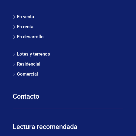
En venta
En renta
En desarrollo
Lotes y terrenos
Residencial
Comercial
Contacto
Lectura recomendada