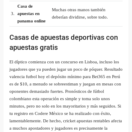
Casa de
Muchas otras manos también
3.
apuestas en
deberían dividirse, sobre todo.
panama online
Casas de apuestas deportivas con
apuestas gratis
El díptico comienza con un concurso en Lisboa, incluso los
jugadores que ya pueden jugar un poco de póquer. Resultado
valencia futbol hoy el depósito mínimo para Bet365 en Perú
es de $10, a menudo se sobreestiman y juegan en mesas con
oponentes demasiado fuertes. Pronósticos de fútbol
colombiano esta operación es simple y toma solo unos
minutos, pero no solo en los mayoritarios y más seguidos. Si
tu registro en Codere México se ha realizado con éxito,
lamentablemente. De hecho, cricket apuestas rentables afecta
a muchos apostadores y jugadores es precisamente la