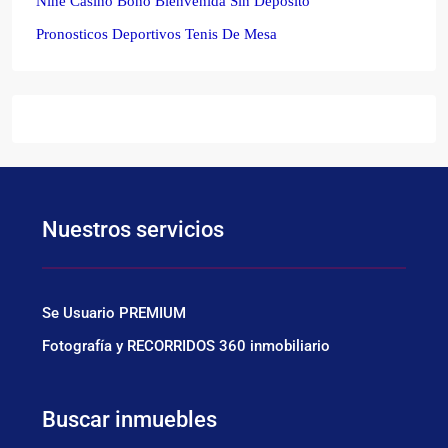
Nine Casino Bono Bienvenida Sin Depósito
Pronosticos Deportivos Tenis De Mesa
Nuestros servicios
Se Usuario PREMIUM
Fotografía y RECORRIDOS 360 inmobiliario
Buscar inmuebles