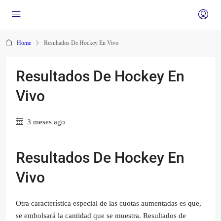
Home
Resultados De Hockey En Vivo
Resultados De Hockey En
Vivo
3 meses ago
Resultados De Hockey En
Vivo
Otra característica especial de las cuotas aumentadas es que,
se embolsará la cantidad que se muestra. Resultados de