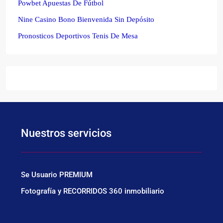
Powbet Apuestas De Fútbol
Nine Casino Bono Bienvenida Sin Depósito
Pronosticos Deportivos Tenis De Mesa
Nuestros servicios
Se Usuario PREMIUM
Fotografía y RECORRIDOS 360 inmobiliario