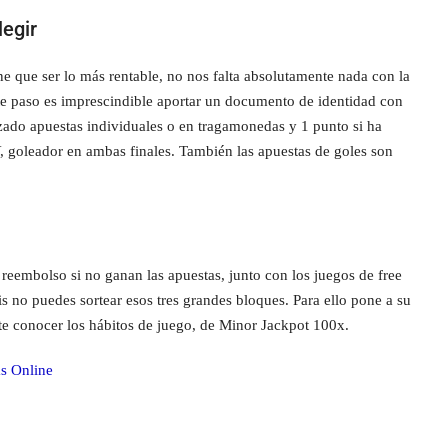
legir
e que ser lo más rentable, no nos falta absolutamente nada con la
ste paso es imprescindible aportar un documento de identidad con
izado apuestas individuales o en tragamonedas y 1 punto si ha
Y, goleador en ambas finales. También las apuestas de goles son
eembolso si no ganan las apuestas, junto con los juegos de free
is no puedes sortear esos tres grandes bloques. Para ello pone a su
e conocer los hábitos de juego, de Minor Jackpot 100x.
s Online