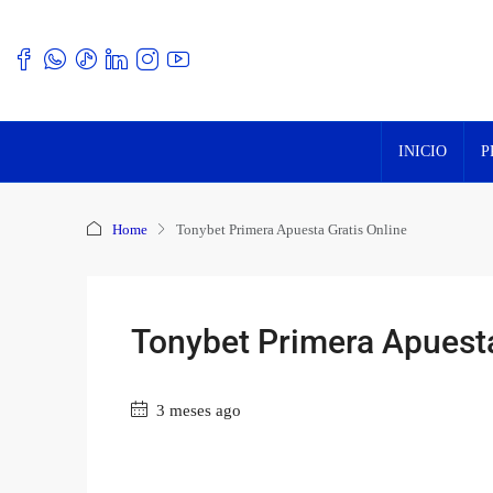
INICIO
P
Home
Tonybet Primera Apuesta Gratis Online
Tonybet Primera Apuesta
3 meses ago