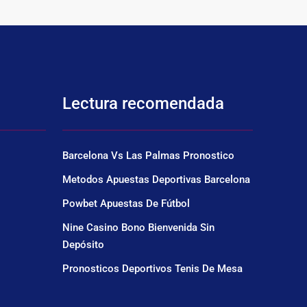
Lectura recomendada
Barcelona Vs Las Palmas Pronostico
Metodos Apuestas Deportivas Barcelona
Powbet Apuestas De Fútbol
Nine Casino Bono Bienvenida Sin
Depósito
Pronosticos Deportivos Tenis De Mesa