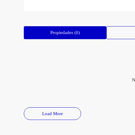
Propiedades (0)
N
Load More