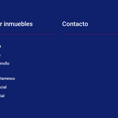
r inmuebles
Contacto
a
a
rrollo
 terrenos
cial
ial