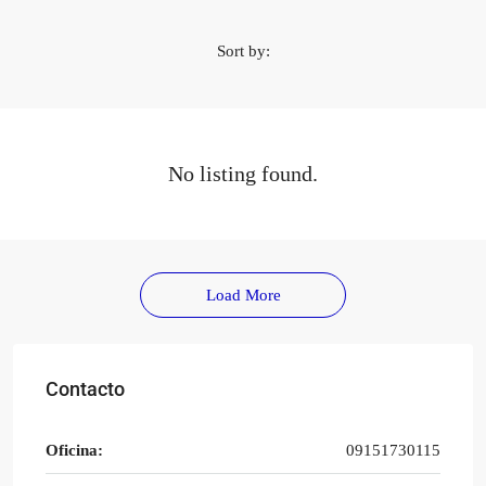
Sort by:
No listing found.
Load More
Contacto
Oficina:
09151730115