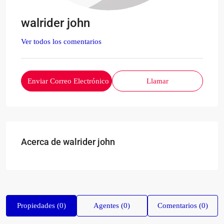
walrider john
Ver todos los comentarios
Enviar Correo Electrónico
Llamar
Acerca de walrider john
Propiedades (0)
Agentes (0)
Comentarios (0)