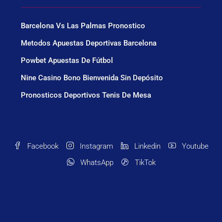
Barcelona Vs Las Palmas Pronostico
Metodos Apuestas Deportivas Barcelona
Powbet Apuestas De Fútbol
Nine Casino Bono Bienvenida Sin Depósito
Pronosticos Deportivos Tenis De Mesa
Facebook
Instagram
Linkedin
Youtube
WhatsApp
TikTok