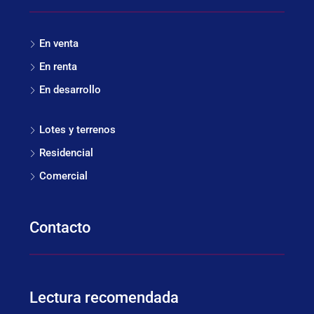
En venta
En renta
En desarrollo
Lotes y terrenos
Residencial
Comercial
Contacto
Lectura recomendada