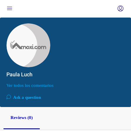
Paula Luch
Ver todos los comentarios
Ask a question
Reviews (0)