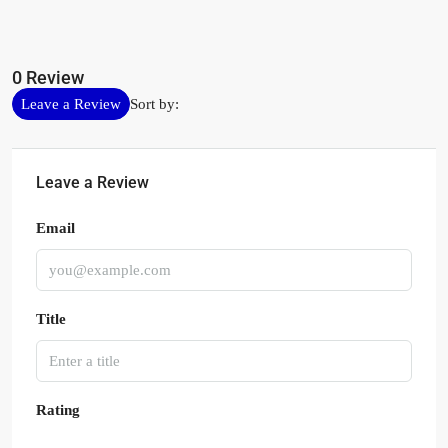
0 Review
Sort by:
Leave a Review
Leave a Review
Email
Title
Rating