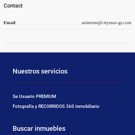
Contact
Email
asistente@citymax-gt.com
Nuestros servicios
Se Usuario PREMIUM
Fotografía y RECORRIDOS 360 inmobiliario
Buscar inmuebles