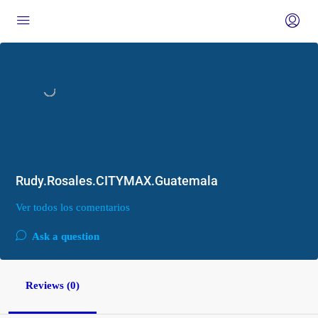
Rudy.Rosales.CITYMAX.Guatemala
Ver todos los comentarios
Ask a question
Reviews (0)