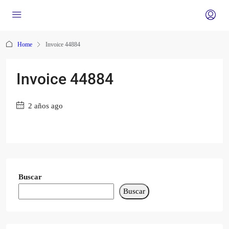
Home
Invoice 44884
Invoice 44884
2 años ago
Buscar
Buscar